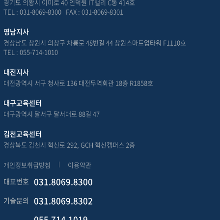
경기도 의왕시 이미로 40 인덕원 IT밸리 C동 414호
TEL : 031-8069-8300 FAX : 031-8069-8301
영남지사
경상남도 창원시 의창구 차룡로 48번길 44 창원스마트업타워 F1110호
TEL : 055-714-1010
대전지사
대전광역시 서구 청사로 136 대전무역회관 18층 R1858호
대구교육센터
대구광역시 달서구 달서대로 88길 47
김천교육센터
경상북도 김천시 혁신로 292, GCH 혁신캠퍼스 2층
개인정보취급방침
이용약관
031.8069.8300
대표번호
031.8069.8302
기술문의
055.714.1019