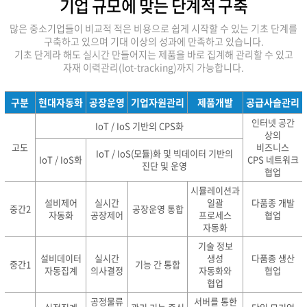
기업 규모에 맞는 단계적 구축
많은 중소기업들이 비교적 적은 비용으로 쉽게 시작할 수 있는 기초 단계를
구축하고 있으며 기대 이상의 성과에 만족하고 있습니다.
기초 단계라 해도 실시간 만들어지는 제품을 바로 집계해 관리할 수 있고
자재 이력관리(lot-tracking)까지 가능합니다.
구분
현대자동화
공장운영
기업자원관리
제품개발
공급사슬관리
인터넷 공간
IoT / IoS 기반의 CPS화
상의
고도
비즈니스
IoT / IoS(모듈)화 및 빅데이터 기반의
IoT / IoS화
CPS 네트워크
진단 및 운영
협업
시뮬레이션과
설비제어
실시간
일괄
다품종 개발
중간2
공장운영 통합
자동화
공장제어
프로세스
협업
자동화
기술 정보
설비데이터
실시간
생성
다품종 생산
중간1
기능 간 통합
자동집계
의사결정
자동화와
협업
협업
공정물류
서버를 통한