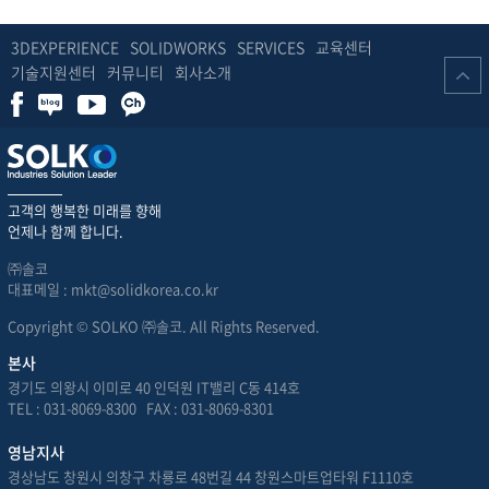
3DEXPERIENCE
SOLIDWORKS
SERVICES
교육센터
기술지원센터
커뮤니티
회사소개
고객의 행복한 미래를 향해
언제나 함께 합니다.
㈜솔코
대표메일 : mkt@solidkorea.co.kr
Copyright © SOLKO ㈜솔코. All Rights Reserved.
본사
경기도 의왕시 이미로 40 인덕원 IT밸리 C동 414호
TEL : 031-8069-8300 FAX : 031-8069-8301
영남지사
경상남도 창원시 의창구 차룡로 48번길 44 창원스마트업타워 F1110호