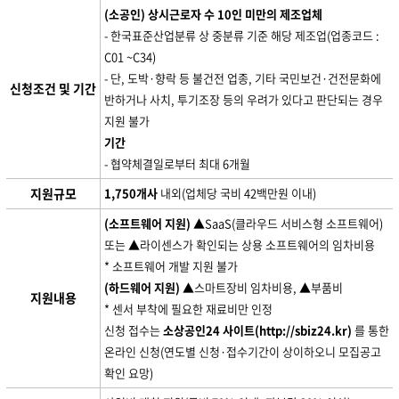
(소공인) 상시근로자 수 10인 미만의 제조업체
- 한국표준산업분류 상 중분류 기준 해당 제조업(업종코드 :
C01 ~C34)
- 단, 도박·향락 등 불건전 업종, 기타 국민보건·건전문화에
신청조건 및 기간
반하거나 사치, 투기조장 등의 우려가 있다고 판단되는 경우
지원 불가
기간
- 협약체결일로부터 최대 6개월
지원규모
1,750개사
내외(업체당 국비 42백만원 이내)
(소프트웨어 지원)
▲SaaS(클라우드 서비스형 소프트웨어)
또는 ▲라이센스가 확인되는 상용 소프트웨어의 임차비용
* 소프트웨어 개발 지원 불가
(하드웨어 지원)
▲스마트장비 임차비용, ▲부품비
지원내용
* 센서 부착에 필요한 재료비만 인정
신청 접수는
소상공인24 사이트(http://sbiz24.kr)
를 통한
온라인 신청(연도별 신청·접수기간이 상이하오니 모집공고
확인 요망)