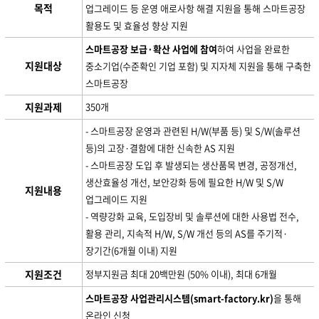
목적
업그레이드 등 운영 애로사항 해결 지원을 통해 스마트공장
활용도 및 효율성 향상 지원
스마트공장 보급·확산 사업에 참여
하여 사업을 완료한
지원대상
중소기업(수준확인 기업 포함) 및 지자체 지원을 통해 구축한
스마트공장
지원과제
350개
- 스마트공장 운영과 관련된 H/W(부품 등) 및 S/W(솔루션
등)의 고장·결함에 대한 신속한 AS 지원
- 스마트공장 도입 후 발생되는 생산품목 변경, 공정개선,
생산효율성 개선, 보안강화 등에 필요한 H/W 및 S/W
지원내용
업그레이드 지원
- 역량강화 교육, 도입장비 및 솔루션에 대한 사용법 전수,
활용 관리, 지속적 H/W, S/W 개선 등의 AS를 주기적·
장기간(6개월 이내) 지원
지원조건
정부지원금 최대 20백만원 (50% 이내), 최대 6개월
스마트공장 사업관리시스템(smart-factory.kr)
을 통해
온라인 신청