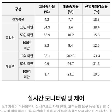
고용증가율
매출증가율
산업재해감소율
구분
(%)
(%)
(%)
전체평균
4.2
7.7
18.3
10인 미만
84.9
3.4
38.4
50인 미만
53.9
10.2
15.6
종업원
100인
3.2
9.4
12.5
미만
10억 미만
33.1
202.3
-21.4
50억 미만
0.9
24.7
31.6
매출액
100억
1.7
23.1
19.3
미만
실시간 모니터링 및 제어
IoT 기술이 적용되면서 실시간으로 자재 현황, 고객들의 요구 등을 확인할 수
있으며 이를 통해 비용 운영이나 자재 관리 등을 효율적으로 하면서
적재적소에