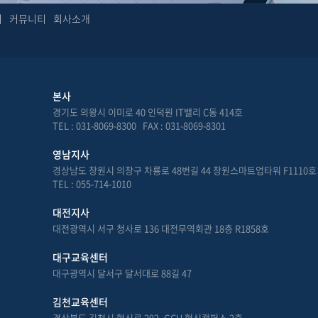
터
커뮤니티
회사소개
본사
경기도 의왕시 이미로 40 인덕원 IT밸리 C동 414호
TEL : 031-8069-8300 FAX : 031-8069-8301
영남지사
경상남도 창원시 의창구 차룡로 48번길 44 창원스마트업타워 F1110호
TEL : 055-714-1010
대전지사
대전광역시 서구 청사로 136 대전무역회관 18층 R1858호
대구교육센터
대구광역시 달서구 달서대로 88길 47
김천교육센터
경상북도 김천시 혁신로 292, GCH 혁신캠퍼스 2층