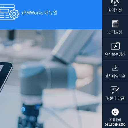
원격지원
xPMWorks 매뉴얼
견적요청
유지보수갱신
설치파일다운
질문과 답글
제품문의
031.8069.8300