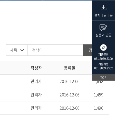
설치파일다운
질문과 답글
검색하기
제품문의
031.8069.8300
기술지원
작성자
등록일
조회
031.8069.8302
TOP
관리자
2016-12-06
1,658
관리자
2016-12-06
1,459
관리자
2016-12-06
1,496