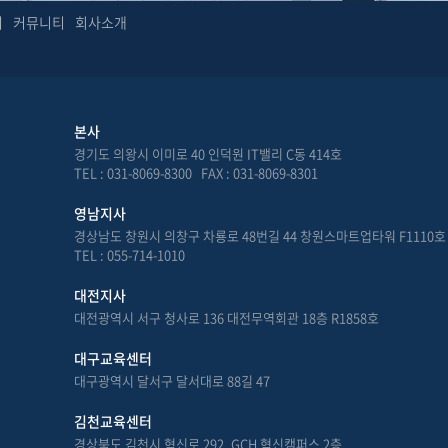
터
커뮤니티
회사소개
본사
경기도 의왕시 이미로 40 인덕원 IT밸리 C동 414호
TEL : 031-8069-8300 FAX : 031-8069-8301
영남지사
경상남도 창원시 의창구 차룡로 48번길 44 창원스마트업타워 F1110호
TEL : 055-714-1010
대전지사
대전광역시 서구 청사로 136 대전무역회관 18층 R1858호
대구교육센터
대구광역시 달서구 달서대로 88길 47
김천교육센터
경상북도 김천시 혁신로 292, GCH 혁신캠퍼스 2층